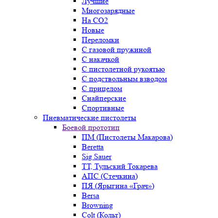
Лучшие
Многозарядные
На CO2
Новые
Переломки
С газовой пружиной
С накачкой
С пистолетной рукоятью
С подствольным взводом
С прицелом
Снайперские
Спортивные
Пневматические пистолеты
Боевой прототип
ПМ (Пистолеты Макарова)
Beretta
Sig Sauer
ТТ, Тульский Токарева
АПС (Стечкина)
ПЯ (Ярыгина «Грач»)
Bersa
Browning
Colt (Кольт)