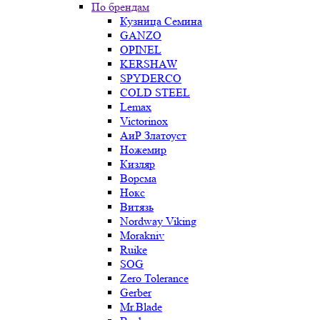
По брендам
Кузница Семина
GANZO
OPINEL
KERSHAW
SPYDERCO
COLD STEEL
Lemax
Victorinox
АиР Златоуст
Ножемир
Кизляр
Ворсма
Нокс
Витязь
Nordway Viking
Morakniv
Ruike
SOG
Zero Tolerance
Gerber
Mr.Blade