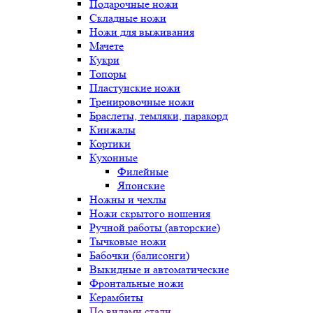
Подарочные ножи
Складные ножи
Ножи для выживания
Мачете
Кукри
Топоры
Пластунские ножи
Тренировочные ножи
Браслеты, темляки, паракорд
Кинжалы
Кортики
Кухонные
Филейные
Японские
Ножны и чехлы
Ножи скрытого ношения
Ручной работы (авторские)
Тычковые ножи
Бабочки (балисонги)
Выкидные и автоматические
Фронтальные ножи
Керамбиты
По видами стали