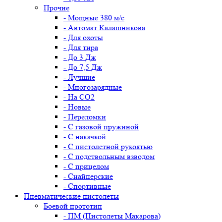
Прочие
- Мощные 380 м/с
- Автомат Калашникова
- Для охоты
- Для тира
- До 3 Дж
- До 7,5 Дж
- Лучшие
- Многозарядные
- На CO2
- Новые
- Переломки
- С газовой пружиной
- С накачкой
- С пистолетной рукоятью
- С подствольным взводом
- С прицелом
- Снайперские
- Спортивные
Пневматические пистолеты
Боевой прототип
- ПМ (Пистолеты Макарова)