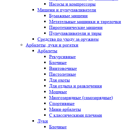
Насосы и компрессоры
Мишени и пулеулавливатели
Бумажные мишени
Метательные машинки и тарелочки
Пиротехнические мишени
Пулеулавливатели и тиры
Средства по уходу за оружием
Арбалеты, луки и рогатки
Арбалеты
Рекурсивные
Блочные
Винтовочные
Пистолетные
Для охоты
Для отдыха и развлечения
Мощные
Многозарядные (самозарядные)
Спортивные
Мини-арбалеты
С классическими плечами
Луки
Блочные