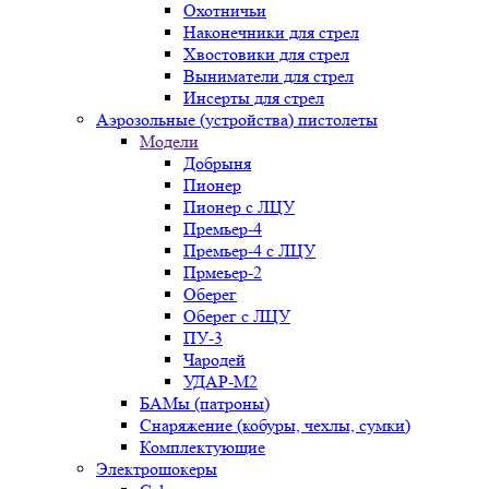
Охотничьи
Наконечники для стрел
Хвостовики для стрел
Выниматели для стрел
Инсерты для стрел
Аэрозольные (устройства) пистолеты
Модели
Добрыня
Пионер
Пионер с ЛЦУ
Премьер-4
Премьер-4 с ЛЦУ
Прмеьер-2
Оберег
Оберег с ЛЦУ
ПУ-3
Чародей
УДАР-М2
БАМы (патроны)
Снаряжение (кобуры, чехлы, сумки)
Комплектующие
Электрошокеры