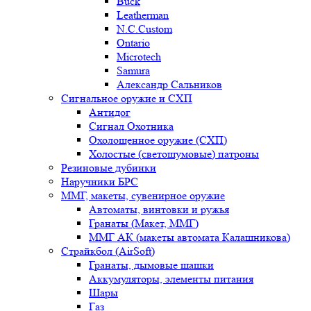
Buck
Leatherman
N.C.Custom
Ontario
Microtech
Samura
Александр Сальников
Сигнальное оружие и СХП
Антидог
Сигнал Охотника
Охолощенное оружие (СХП)
Холостые (светошумовые) патроны
Резиновые дубинки
Наручники БРС
ММГ, макеты, сувенирное оружие
Автоматы, винтовки и ружья
Гранаты (Макет, ММГ)
ММГ АК (макеты автомата Калашникова)
Страйкбол (AirSoft)
Гранаты, дымовые шашки
Аккумуляторы, элементы питания
Шары
Газ