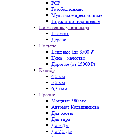
PCP
Газобаллонные
Мультикомпрессионные
Пружинно-поршневые
По материалу приклада
Пластик
Дерево
По цене
Дешевые (до 8500 ₽)
Цена + качество
Дорогие (от 15000 ₽)
Калибр
4,5 мм
5,5 мм
6,35 мм
Прочие
Мощные 380 м/с
Автомат Калашникова
Для охоты
Для тира
До 3 Дж
До 7,5 Дж