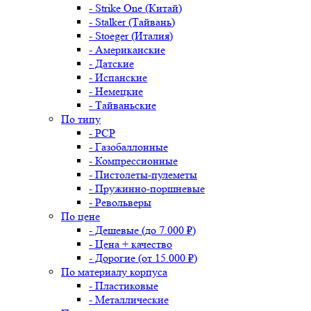
- Strike One (Китай)
- Stalker (Тайвань)
- Stoeger (Италия)
- Американские
- Датские
- Испанские
- Немецкие
- Тайваньские
По типу
- PCP
- Газобаллонные
- Компрессионные
- Пистолеты-пулеметы
- Пружинно-поршневые
- Револьверы
По цене
- Дешевые (до 7.000 ₽)
- Цена + качество
- Дорогие (от 15.000 ₽)
По материалу корпуса
- Пластиковые
- Металлические