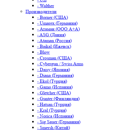
- Walther
Производители
- Borner (США)
- Umarex (Германия)
- Атаман (ООО А+А)
- ASG (Дания)
- Ataman (Россия)
- Baikal (Ижевск)
- Blow
- Crosman (США)
- Cybergun / Swiss Arms
- Daisy (Япония)
- Diana (Германия)
- Ekol (Турция)
- Gamo (Испания)
- Gletcher (США)
- Gunter (Финляндия)
- Hatsan (Турция)
- Kral (Турция)
- Norica (Испания)
- Sig Sauer (Германия)
- Smersh (Китай)