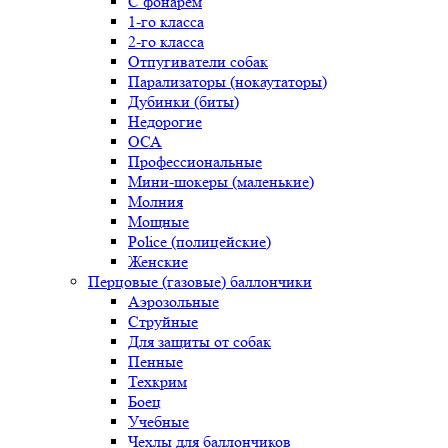
С фонарем
1-го класса
2-го класса
Отпугиватели собак
Парализаторы (нокаутаторы)
Дубинки (биты)
Недорогие
ОСА
Профессиональные
Мини-шокеры (маленькие)
Молния
Мощные
Police (полицейские)
Женские
Перцовые (газовые) баллончики
Аэрозольные
Струйные
Для защиты от собак
Пенные
Техкрим
Боец
Учебные
Чехлы для баллончиков