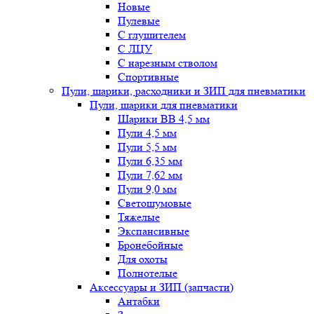
Новые
Пулевые
С глушителем
С ЛЦУ
С нарезным стволом
Спортивные
Пули, шарики, расходники и ЗИП для пневматики
Пули, шарики для пневматики
Шарики BB 4,5 мм
Пули 4,5 мм
Пули 5,5 мм
Пули 6,35 мм
Пули 7,62 мм
Пули 9,0 мм
Светошумовые
Тяжелые
Экспансивные
Бронебойные
Для охоты
Полнотелые
Аксессуары и ЗИП (запчасти)
Антабки