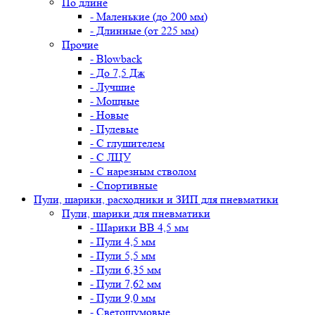
По длине
- Маленькие (до 200 мм)
- Длинные (от 225 мм)
Прочие
- Blowback
- До 7,5 Дж
- Лучшие
- Мощные
- Новые
- Пулевые
- С глушителем
- С ЛЦУ
- С нарезным стволом
- Спортивные
Пули, шарики, расходники и ЗИП для пневматики
Пули, шарики для пневматики
- Шарики BB 4,5 мм
- Пули 4,5 мм
- Пули 5,5 мм
- Пули 6,35 мм
- Пули 7,62 мм
- Пули 9,0 мм
- Светошумовые