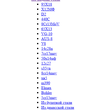
95Х18
Х12МФ
D2
440C
8Cr13MoV
65Х13
VG-10
AUS-8
У8
14c28n
7cr17mov
50х14мф
12c27
s35vn
8cr14mov
хв5
m390
Elmax
Bohler
5cr15mov
Из булатной стали
Из дамасской стали