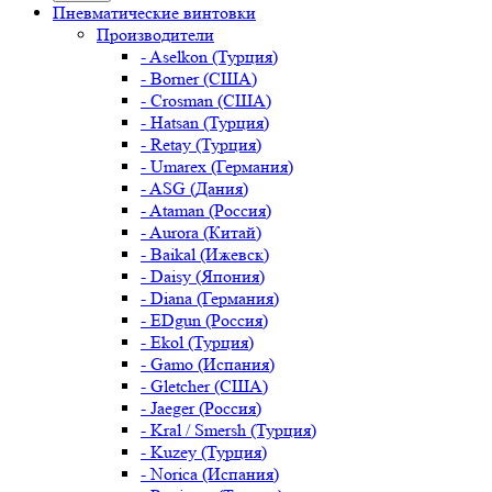
Пневматические винтовки
Производители
- Aselkon (Турция)
- Borner (США)
- Crosman (США)
- Hatsan (Турция)
- Retay (Турция)
- Umarex (Германия)
- ASG (Дания)
- Ataman (Россия)
- Aurora (Китай)
- Baikal (Ижевск)
- Daisy (Япония)
- Diana (Германия)
- EDgun (Россия)
- Ekol (Турция)
- Gamo (Испания)
- Gletcher (США)
- Jaeger (Россия)
- Kral / Smersh (Турция)
- Kuzey (Турция)
- Norica (Испания)