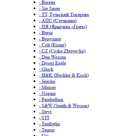
- Beretta
- Sig Sauer
- ТТ, Тульский Токарева
- АПС (Стечкина)
- ПЯ (Ярыгина «Грач»)
- Bersa
- Browning
- Colt (Кольт)
- CZ (Ceska Zbrojovka)
- Dan Wesson
- Desert Eagle
- Glock
- H&K (Heckler & Koch)
- Jericho
- Mauser
- Nagant
- Parabellum
- S&W (Smith & Wesson)
- Steyr
- STI
- Tanfoglio
- Taurus
- Uzi