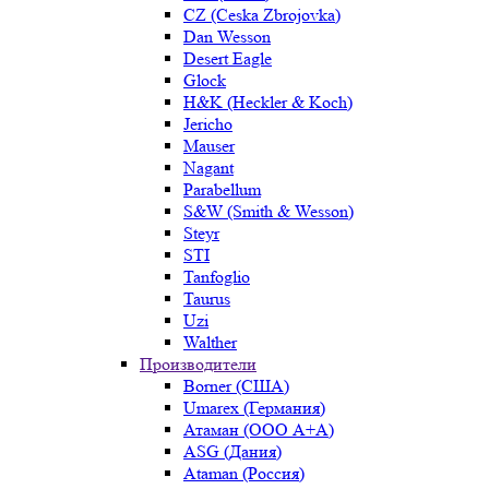
CZ (Ceska Zbrojovka)
Dan Wesson
Desert Eagle
Glock
H&K (Heckler & Koch)
Jericho
Mauser
Nagant
Parabellum
S&W (Smith & Wesson)
Steyr
STI
Tanfoglio
Taurus
Uzi
Walther
Производители
Borner (США)
Umarex (Германия)
Атаман (ООО А+А)
ASG (Дания)
Ataman (Россия)