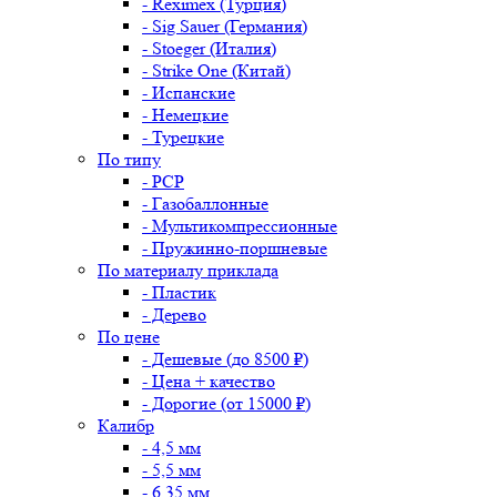
- Reximex (Турция)
- Sig Sauer (Германия)
- Stoeger (Италия)
- Strike One (Китай)
- Испанские
- Немецкие
- Турецкие
По типу
- PCP
- Газобаллонные
- Мультикомпрессионные
- Пружинно-поршневые
По материалу приклада
- Пластик
- Дерево
По цене
- Дешевые (до 8500 ₽)
- Цена + качество
- Дорогие (от 15000 ₽)
Калибр
- 4,5 мм
- 5,5 мм
- 6,35 мм