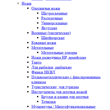
Ножи
Охотничьи ножи
Шкуросъемные
Разделочные
Универсальные
Якутские
Военные (тактические)
Швейцарские
Кованые ножи
Метательные
Метательные топоры
Ножи разведчика НР, армейские
Танто
Для рыбалки, рыбацкие
Финки НКВД
Цельнометаллические с фиксированным
клинком
Туристические, для туризма
Инструменты для заточки ножей
Бруски и камни для заточки
Точилки
Мультитулы / Многофункциональные