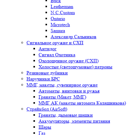
Buck
Leatherman
N.C.Custom
Ontario
Microtech
Samura
Александр Сальников
Сигнальное оружие и СХП
Антидог
Сигнал Охотника
Охолощенное оружие (СХП)
Холостые (светошумовые) патроны
Резиновые дубинки
Наручники БРС
ММГ, макеты, сувенирное оружие
Автоматы, винтовки и ружья
Гранаты (Макет, ММГ)
ММГ АК (макеты автомата Калашникова)
Страйкбол (AirSoft)
Гранаты, дымовые шашки
Аккумуляторы, элементы питания
Шары
Газ