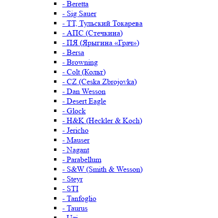
- Beretta
- Sig Sauer
- ТТ, Тульский Токарева
- АПС (Стечкина)
- ПЯ (Ярыгина «Грач»)
- Bersa
- Browning
- Colt (Кольт)
- CZ (Ceska Zbrojovka)
- Dan Wesson
- Desert Eagle
- Glock
- H&K (Heckler & Koch)
- Jericho
- Mauser
- Nagant
- Parabellum
- S&W (Smith & Wesson)
- Steyr
- STI
- Tanfoglio
- Taurus
- Uzi