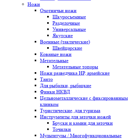
Ножи
Охотничьи ножи
Шкуросъемные
Разделочные
Универсальные
Якутские
Военные (тактические)
Швейцарские
Кованые ножи
Метательные
Метательные топоры
Ножи разведчика НР, армейские
Танто
Для рыбалки, рыбацкие
Финки НКВД
Цельнометаллические с фиксированным
клинком
Туристические, для туризма
Инструменты для заточки ножей
Бруски и камни для заточки
Точилки
Мультитулы / Многофункциональные