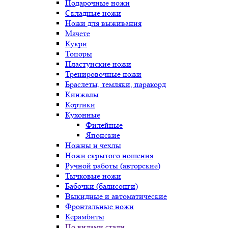
Подарочные ножи
Складные ножи
Ножи для выживания
Мачете
Кукри
Топоры
Пластунские ножи
Тренировочные ножи
Браслеты, темляки, паракорд
Кинжалы
Кортики
Кухонные
Филейные
Японские
Ножны и чехлы
Ножи скрытого ношения
Ручной работы (авторские)
Тычковые ножи
Бабочки (балисонги)
Выкидные и автоматические
Фронтальные ножи
Керамбиты
По видами стали