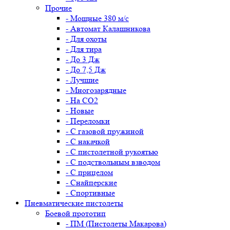
Прочие
- Мощные 380 м/с
- Автомат Калашникова
- Для охоты
- Для тира
- До 3 Дж
- До 7,5 Дж
- Лучшие
- Многозарядные
- На CO2
- Новые
- Переломки
- С газовой пружиной
- С накачкой
- С пистолетной рукоятью
- С подствольным взводом
- С прицелом
- Снайперские
- Спортивные
Пневматические пистолеты
Боевой прототип
- ПМ (Пистолеты Макарова)