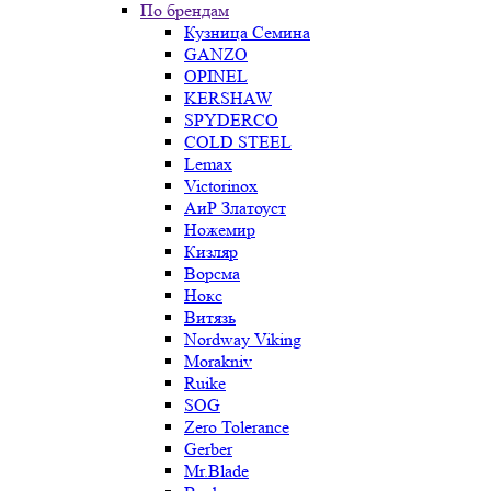
По брендам
Кузница Семина
GANZO
OPINEL
KERSHAW
SPYDERCO
COLD STEEL
Lemax
Victorinox
АиР Златоуст
Ножемир
Кизляр
Ворсма
Нокс
Витязь
Nordway Viking
Morakniv
Ruike
SOG
Zero Tolerance
Gerber
Mr.Blade