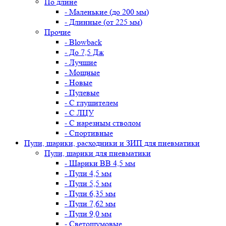
По длине
- Маленькие (до 200 мм)
- Длинные (от 225 мм)
Прочие
- Blowback
- До 7,5 Дж
- Лучшие
- Мощные
- Новые
- Пулевые
- С глушителем
- С ЛЦУ
- С нарезным стволом
- Спортивные
Пули, шарики, расходники и ЗИП для пневматики
Пули, шарики для пневматики
- Шарики BB 4,5 мм
- Пули 4,5 мм
- Пули 5,5 мм
- Пули 6,35 мм
- Пули 7,62 мм
- Пули 9,0 мм
- Светошумовые