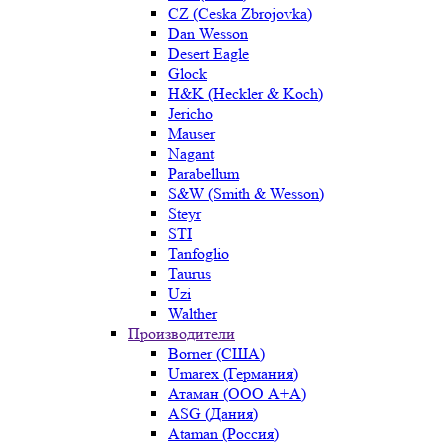
CZ (Ceska Zbrojovka)
Dan Wesson
Desert Eagle
Glock
H&K (Heckler & Koch)
Jericho
Mauser
Nagant
Parabellum
S&W (Smith & Wesson)
Steyr
STI
Tanfoglio
Taurus
Uzi
Walther
Производители
Borner (США)
Umarex (Германия)
Атаман (ООО А+А)
ASG (Дания)
Ataman (Россия)