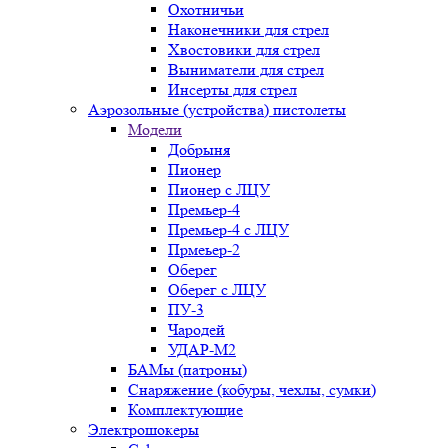
Охотничьи
Наконечники для стрел
Хвостовики для стрел
Выниматели для стрел
Инсерты для стрел
Аэрозольные (устройства) пистолеты
Модели
Добрыня
Пионер
Пионер с ЛЦУ
Премьер-4
Премьер-4 с ЛЦУ
Прмеьер-2
Оберег
Оберег с ЛЦУ
ПУ-3
Чародей
УДАР-М2
БАМы (патроны)
Снаряжение (кобуры, чехлы, сумки)
Комплектующие
Электрошокеры