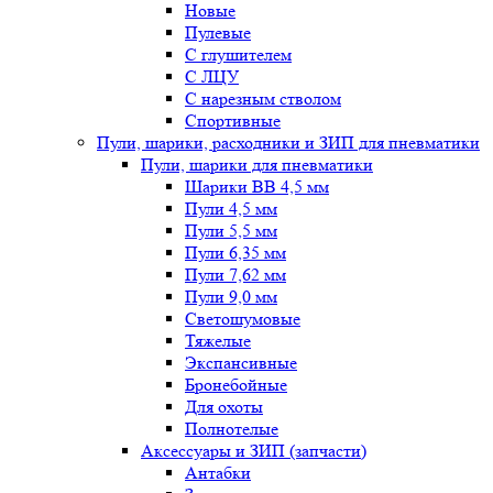
Новые
Пулевые
С глушителем
С ЛЦУ
С нарезным стволом
Спортивные
Пули, шарики, расходники и ЗИП для пневматики
Пули, шарики для пневматики
Шарики BB 4,5 мм
Пули 4,5 мм
Пули 5,5 мм
Пули 6,35 мм
Пули 7,62 мм
Пули 9,0 мм
Светошумовые
Тяжелые
Экспансивные
Бронебойные
Для охоты
Полнотелые
Аксессуары и ЗИП (запчасти)
Антабки