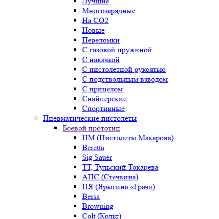
Лучшие
Многозарядные
На CO2
Новые
Переломки
С газовой пружиной
С накачкой
С пистолетной рукоятью
С подствольным взводом
С прицелом
Снайперские
Спортивные
Пневматические пистолеты
Боевой прототип
ПМ (Пистолеты Макарова)
Beretta
Sig Sauer
ТТ, Тульский Токарева
АПС (Стечкина)
ПЯ (Ярыгина «Грач»)
Bersa
Browning
Colt (Кольт)