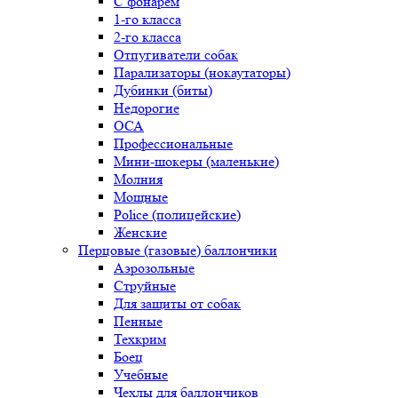
С фонарем
1-го класса
2-го класса
Отпугиватели собак
Парализаторы (нокаутаторы)
Дубинки (биты)
Недорогие
ОСА
Профессиональные
Мини-шокеры (маленькие)
Молния
Мощные
Police (полицейские)
Женские
Перцовые (газовые) баллончики
Аэрозольные
Струйные
Для защиты от собак
Пенные
Техкрим
Боец
Учебные
Чехлы для баллончиков