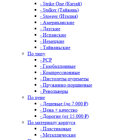
- Strike One (Китай)
- Stalker (Тайвань)
- Stoeger (Италия)
- Американские
- Датские
- Испанские
- Немецкие
- Тайваньские
По типу
- PCP
- Газобаллонные
- Компрессионные
- Пистолеты-пулеметы
- Пружинно-поршневые
- Револьверы
По цене
- Дешевые (до 7.000 ₽)
- Цена + качество
- Дорогие (от 15.000 ₽)
По материалу корпуса
- Пластиковые
- Металлические