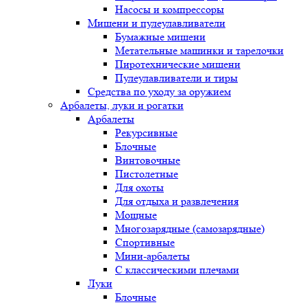
Насосы и компрессоры
Мишени и пулеулавливатели
Бумажные мишени
Метательные машинки и тарелочки
Пиротехнические мишени
Пулеулавливатели и тиры
Средства по уходу за оружием
Арбалеты, луки и рогатки
Арбалеты
Рекурсивные
Блочные
Винтовочные
Пистолетные
Для охоты
Для отдыха и развлечения
Мощные
Многозарядные (самозарядные)
Спортивные
Мини-арбалеты
С классическими плечами
Луки
Блочные