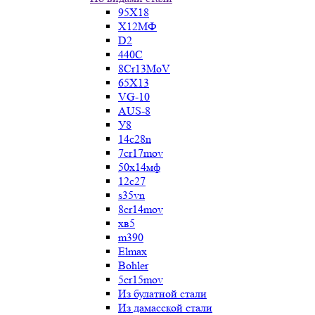
95Х18
Х12МФ
D2
440C
8Cr13MoV
65Х13
VG-10
AUS-8
У8
14c28n
7cr17mov
50х14мф
12c27
s35vn
8cr14mov
хв5
m390
Elmax
Bohler
5cr15mov
Из булатной стали
Из дамасской стали