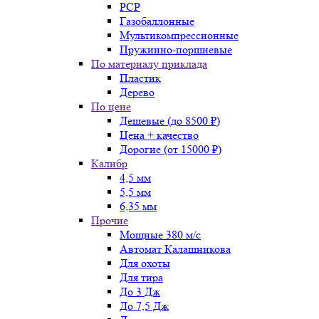
PCP
Газобаллонные
Мультикомпрессионные
Пружинно-поршневые
По материалу приклада
Пластик
Дерево
По цене
Дешевые (до 8500 ₽)
Цена + качество
Дорогие (от 15000 ₽)
Калибр
4,5 мм
5,5 мм
6,35 мм
Прочие
Мощные 380 м/с
Автомат Калашникова
Для охоты
Для тира
До 3 Дж
До 7,5 Дж