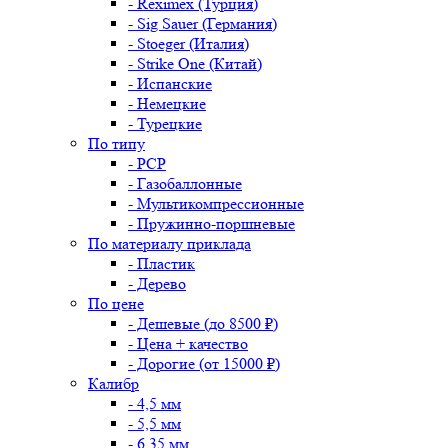
- Reximex (Турция)
- Sig Sauer (Германия)
- Stoeger (Италия)
- Strike One (Китай)
- Испанские
- Немецкие
- Турецкие
По типу
- PCP
- Газобаллонные
- Мультикомпрессионные
- Пружинно-поршневые
По материалу приклада
- Пластик
- Дерево
По цене
- Дешевые (до 8500 ₽)
- Цена + качество
- Дорогие (от 15000 ₽)
Калибр
- 4,5 мм
- 5,5 мм
- 6,35 мм