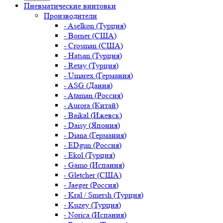
Пневматические винтовки
Производители
- Aselkon (Турция)
- Borner (США)
- Crosman (США)
- Hatsan (Турция)
- Retay (Турция)
- Umarex (Германия)
- ASG (Дания)
- Ataman (Россия)
- Aurora (Китай)
- Baikal (Ижевск)
- Daisy (Япония)
- Diana (Германия)
- EDgun (Россия)
- Ekol (Турция)
- Gamo (Испания)
- Gletcher (США)
- Jaeger (Россия)
- Kral / Smersh (Турция)
- Kuzey (Турция)
- Norica (Испания)