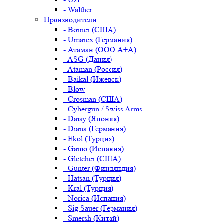
- Walther
Производители
- Borner (США)
- Umarex (Германия)
- Атаман (ООО А+А)
- ASG (Дания)
- Ataman (Россия)
- Baikal (Ижевск)
- Blow
- Crosman (США)
- Cybergun / Swiss Arms
- Daisy (Япония)
- Diana (Германия)
- Ekol (Турция)
- Gamo (Испания)
- Gletcher (США)
- Gunter (Финляндия)
- Hatsan (Турция)
- Kral (Турция)
- Norica (Испания)
- Sig Sauer (Германия)
- Smersh (Китай)