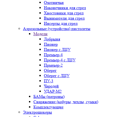
Охотничьи
Наконечники для стрел
Хвостовики для стрел
Выниматели для стрел
Инсерты для стрел
Аэрозольные (устройства) пистолеты
Модели
Добрыня
Пионер
Пионер с ЛЦУ
Премьер-4
Премьер-4 с ЛЦУ
Прмеьер-2
Оберег
Оберег с ЛЦУ
ПУ-3
Чародей
УДАР-М2
БАМы (патроны)
Снаряжение (кобуры, чехлы, сумки)
Комплектующие
Электрошокеры