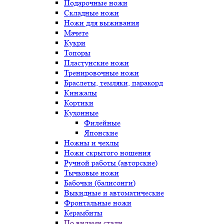
Подарочные ножи
Складные ножи
Ножи для выживания
Мачете
Кукри
Топоры
Пластунские ножи
Тренировочные ножи
Браслеты, темляки, паракорд
Кинжалы
Кортики
Кухонные
Филейные
Японские
Ножны и чехлы
Ножи скрытого ношения
Ручной работы (авторские)
Тычковые ножи
Бабочки (балисонги)
Выкидные и автоматические
Фронтальные ножи
Керамбиты
По видами стали