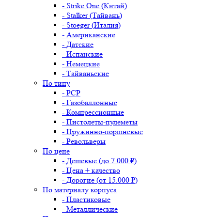
- Strike One (Китай)
- Stalker (Тайвань)
- Stoeger (Италия)
- Американские
- Датские
- Испанские
- Немецкие
- Тайваньские
По типу
- PCP
- Газобаллонные
- Компрессионные
- Пистолеты-пулеметы
- Пружинно-поршневые
- Револьверы
По цене
- Дешевые (до 7.000 ₽)
- Цена + качество
- Дорогие (от 15.000 ₽)
По материалу корпуса
- Пластиковые
- Металлические