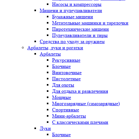
Насосы и компрессоры
Мишени и пулеулавливатели
Бумажные мишени
Метательные машинки и тарелочки
Пиротехнические мишени
Пулеулавливатели и тиры
Средства по уходу за оружием
Арбалеты, луки и рогатки
Арбалеты
Рекурсивные
Блочные
Винтовочные
Пистолетные
Для охоты
Для отдыха и развлечения
Мощные
Многозарядные (самозарядные)
Спортивные
Мини-арбалеты
С классическими плечами
Луки
Блочные