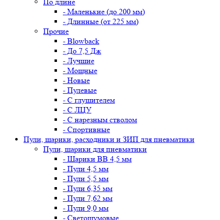
По длине
- Маленькие (до 200 мм)
- Длинные (от 225 мм)
Прочие
- Blowback
- До 7,5 Дж
- Лучшие
- Мощные
- Новые
- Пулевые
- С глушителем
- С ЛЦУ
- С нарезным стволом
- Спортивные
Пули, шарики, расходники и ЗИП для пневматики
Пули, шарики для пневматики
- Шарики BB 4,5 мм
- Пули 4,5 мм
- Пули 5,5 мм
- Пули 6,35 мм
- Пули 7,62 мм
- Пули 9,0 мм
- Светошумовые