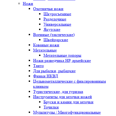
Ножи
Охотничьи ножи
Шкуросъемные
Разделочные
Универсальные
Якутские
Военные (тактические)
Швейцарские
Кованые ножи
Метательные
Метательные топоры
Ножи разведчика НР, армейские
Танто
Для рыбалки, рыбацкие
Финки НКВД
Цельнометаллические с фиксированным
клинком
Туристические, для туризма
Инструменты для заточки ножей
Бруски и камни для заточки
Точилки
Мультитулы / Многофункциональные