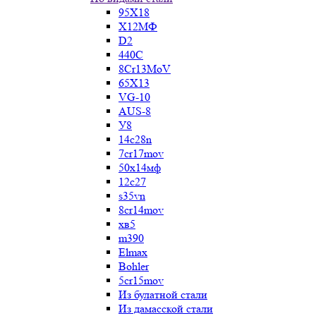
95Х18
Х12МФ
D2
440C
8Cr13MoV
65Х13
VG-10
AUS-8
У8
14c28n
7cr17mov
50х14мф
12c27
s35vn
8cr14mov
хв5
m390
Elmax
Bohler
5cr15mov
Из булатной стали
Из дамасской стали