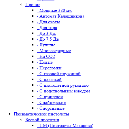
Прочие
- Мощные 380 м/с
- Автомат Калашникова
- Для охоты
- Для тира
- До 3 Дж
- До 7,5 Дж
- Лучшие
- Многозарядные
- На CO2
- Новые
- Переломки
- С газовой пружиной
- С накачкой
- С пистолетной рукоятью
- С подствольным взводом
- С прицелом
- Снайперские
- Спортивные
Пневматические пистолеты
Боевой прототип
- ПМ (Пистолеты Макарова)