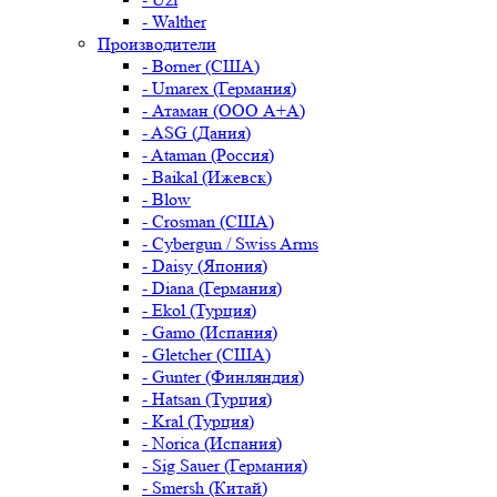
- Walther
Производители
- Borner (США)
- Umarex (Германия)
- Атаман (ООО А+А)
- ASG (Дания)
- Ataman (Россия)
- Baikal (Ижевск)
- Blow
- Crosman (США)
- Cybergun / Swiss Arms
- Daisy (Япония)
- Diana (Германия)
- Ekol (Турция)
- Gamo (Испания)
- Gletcher (США)
- Gunter (Финляндия)
- Hatsan (Турция)
- Kral (Турция)
- Norica (Испания)
- Sig Sauer (Германия)
- Smersh (Китай)