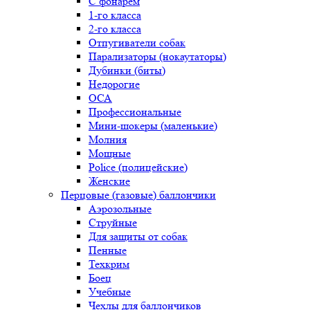
С фонарем
1-го класса
2-го класса
Отпугиватели собак
Парализаторы (нокаутаторы)
Дубинки (биты)
Недорогие
ОСА
Профессиональные
Мини-шокеры (маленькие)
Молния
Мощные
Police (полицейские)
Женские
Перцовые (газовые) баллончики
Аэрозольные
Струйные
Для защиты от собак
Пенные
Техкрим
Боец
Учебные
Чехлы для баллончиков