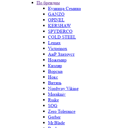
По брендам
Кузница Семина
GANZO
OPINEL
KERSHAW
SPYDERCO
COLD STEEL
Lemax
Victorinox
АиР Златоуст
Ножемир
Кизляр
Ворсма
Нокс
Витязь
Nordway Viking
Morakniv
Ruike
SOG
Zero Tolerance
Gerber
Mr.Blade