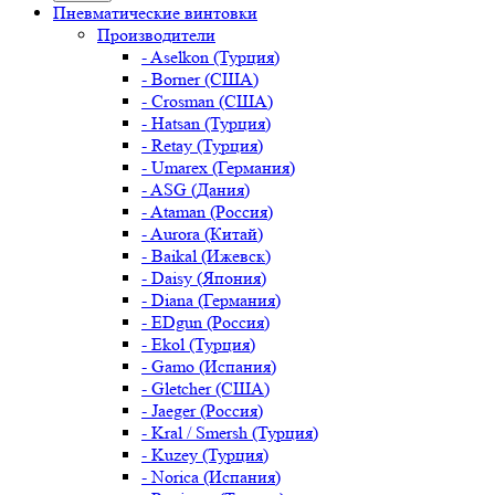
Пневматические винтовки
Производители
- Aselkon (Турция)
- Borner (США)
- Crosman (США)
- Hatsan (Турция)
- Retay (Турция)
- Umarex (Германия)
- ASG (Дания)
- Ataman (Россия)
- Aurora (Китай)
- Baikal (Ижевск)
- Daisy (Япония)
- Diana (Германия)
- EDgun (Россия)
- Ekol (Турция)
- Gamo (Испания)
- Gletcher (США)
- Jaeger (Россия)
- Kral / Smersh (Турция)
- Kuzey (Турция)
- Norica (Испания)