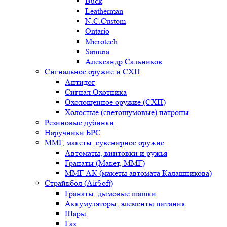
Buck
Leatherman
N.C.Custom
Ontario
Microtech
Samura
Александр Сальников
Сигнальное оружие и СХП
Антидог
Сигнал Охотника
Охолощенное оружие (СХП)
Холостые (светошумовые) патроны
Резиновые дубинки
Наручники БРС
ММГ, макеты, сувенирное оружие
Автоматы, винтовки и ружья
Гранаты (Макет, ММГ)
ММГ АК (макеты автомата Калашникова)
Страйкбол (AirSoft)
Гранаты, дымовые шашки
Аккумуляторы, элементы питания
Шары
Газ