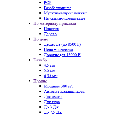
PCP
Газобаллонные
Мультикомпрессионные
Пружинно-поршневые
По материалу приклада
Пластик
Дерево
По цене
Дешевые (до 8500 ₽)
Цена + качество
Дорогие (от 15000 ₽)
Калибр
4,5 мм
5,5 мм
6,35 мм
Прочие
Мощные 380 м/с
Автомат Калашникова
Для охоты
Для тира
До 3 Дж
До 7,5 Дж