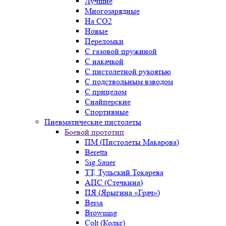
Лучшие
Многозарядные
На CO2
Новые
Переломки
С газовой пружиной
С накачкой
С пистолетной рукоятью
С подствольным взводом
С прицелом
Снайперские
Спортивные
Пневматические пистолеты
Боевой прототип
ПМ (Пистолеты Макарова)
Beretta
Sig Sauer
ТТ, Тульский Токарева
АПС (Стечкина)
ПЯ (Ярыгина «Грач»)
Bersa
Browning
Colt (Кольт)