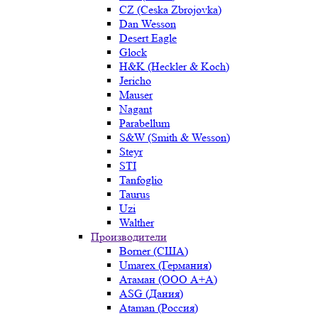
CZ (Ceska Zbrojovka)
Dan Wesson
Desert Eagle
Glock
H&K (Heckler & Koch)
Jericho
Mauser
Nagant
Parabellum
S&W (Smith & Wesson)
Steyr
STI
Tanfoglio
Taurus
Uzi
Walther
Производители
Borner (США)
Umarex (Германия)
Атаман (ООО А+А)
ASG (Дания)
Ataman (Россия)