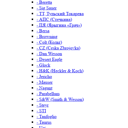
- Beretta
- Sig Sauer
- ТТ, Тульский Токарева
- АПС (Стечкина)
- ПЯ (Ярыгина «Грач»)
- Bersa
- Browning
- Colt (Кольт)
- CZ (Ceska Zbrojovka)
- Dan Wesson
- Desert Eagle
- Glock
- H&K (Heckler & Koch)
- Jericho
- Mauser
- Nagant
- Parabellum
- S&W (Smith & Wesson)
- Steyr
- STI
- Tanfoglio
- Taurus
- Uzi