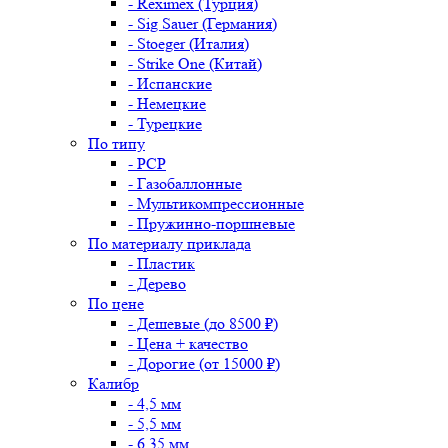
- Reximex (Турция)
- Sig Sauer (Германия)
- Stoeger (Италия)
- Strike One (Китай)
- Испанские
- Немецкие
- Турецкие
По типу
- PCP
- Газобаллонные
- Мультикомпрессионные
- Пружинно-поршневые
По материалу приклада
- Пластик
- Дерево
По цене
- Дешевые (до 8500 ₽)
- Цена + качество
- Дорогие (от 15000 ₽)
Калибр
- 4,5 мм
- 5,5 мм
- 6,35 мм